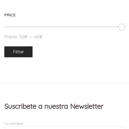
PRICE
Precio:
30€
—
40€
Precio
Precio
Filtrar
mínimo
máximo
Suscribete a nuestra Newsletter
Tu nombre