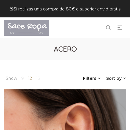
🎁Si realizas una compra de 80€ o superior envió gratis
ACERO
Show
9
12
15
Filters
Sort by