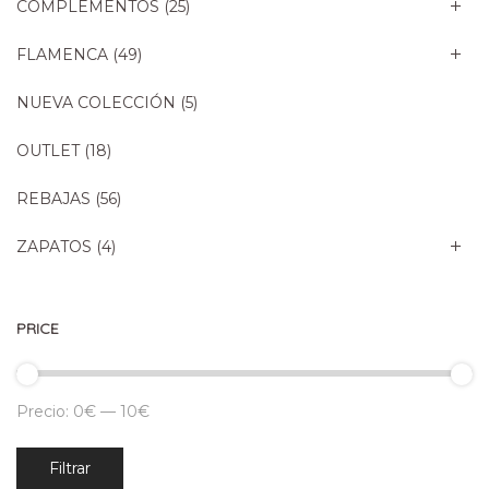
COMPLEMENTOS
(25)
FLAMENCA
(49)
NUEVA COLECCIÓN
(5)
OUTLET
(18)
REBAJAS
(56)
ZAPATOS
(4)
PRICE
Precio:
0€
—
10€
Precio
Precio
Filtrar
mínimo
máximo