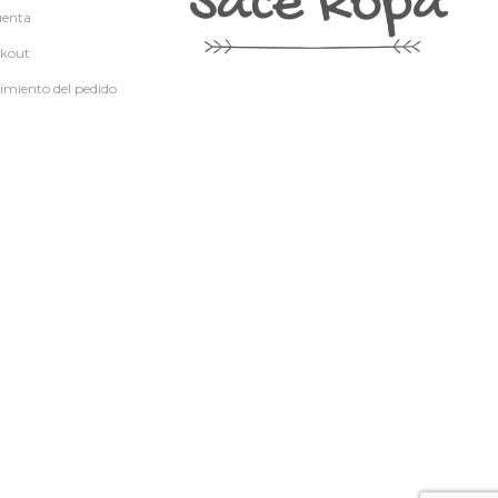
uenta
kout
imiento del pedido