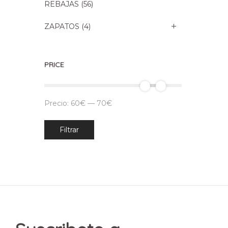
REBAJAS
(56)
ZAPATOS
(4)
PRICE
Precio:
60€
—
70€
Precio
Precio
Filtrar
mínimo
máximo