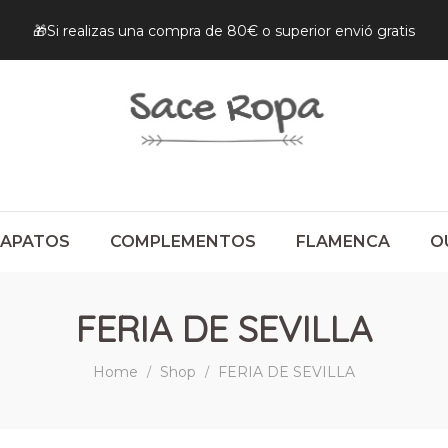
🎁Si realizas una compra de 80€ o superior envió gratis
ZAPATOS
COMPLEMENTOS
FLAMENCA
O
FERIA DE SEVILLA
Home
Shop
FERIA DE SEVILLA
/
/