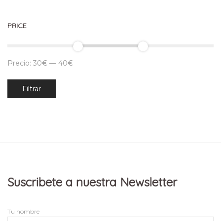
PRICE
Precio:
30€
—
40€
Precio
Precio
Filtrar
mínimo
máximo
Suscribete a nuestra Newsletter
Tu nombre