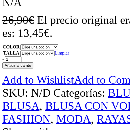
N/A
26,90
€
El precio original e
es: 13,45€.
COLOR
TALLA
Limpiar
-
+
Añadir al carrito
Add to Wishlist
Add to Com
SKU:
N/D
Categorías:
BLU
BLUSA
,
BLUSA CON VO
FASHION
,
MODA
,
RAYA