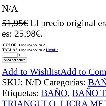
N/A
51,95
€
El precio original e
es: 25,98€.
COLOR
TALLAS
Limpiar
-
+
Añadir al carrito
Add to Wishlist
Add to Com
SKU:
N/D
Categorías:
BA
Etiquetas:
BAÑO
,
BAÑO 
TRIANGULO
,
LICRA ME