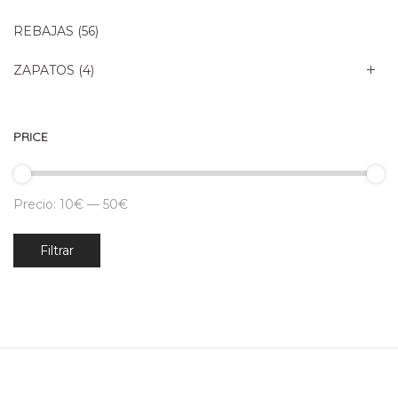
REBAJAS
(56)
ZAPATOS
(4)
PRICE
Precio:
10€
—
50€
Precio
Precio
Filtrar
mínimo
máximo