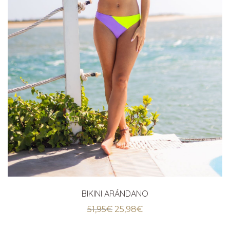
BIKINI ARÁNDANO
El
El
51,95
€
25,98
€
precio
precio
original
actual