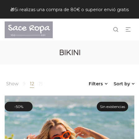
🎁Si realizas una compra de 80€ o superior envió gratis
BIKINI
Show
9
12
15
Filters
Sort by
50%
Sin existencias