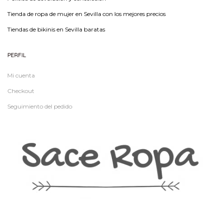
Tienda de ropa de mujer en Sevilla con los mejores precios
Tiendas de bikinis en Sevilla baratas
PERFIL
Mi cuenta
Checkout
Seguimiento del pedido