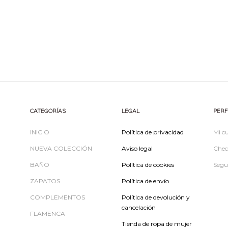
CATEGORÍAS
LEGAL
PERF
INICIO
Política de privacidad
Mi c
NUEVA COLECCIÓN
Aviso legal
Chec
BAÑO
Política de cookies
Segu
ZAPATOS
Política de envío
COMPLEMENTOS
Política de devolución y
cancelación
FLAMENCA
Tienda de ropa de mujer