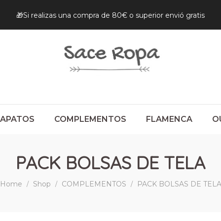
🎁Si realizas una compra de 80€ o superior envió gratis
ZAPATOS
COMPLEMENTOS
FLAMENCA
O
PACK BOLSAS DE TELA
Home
Shop
COMPLEMENTOS
PACK BOLSAS DE TEL
/
/
/