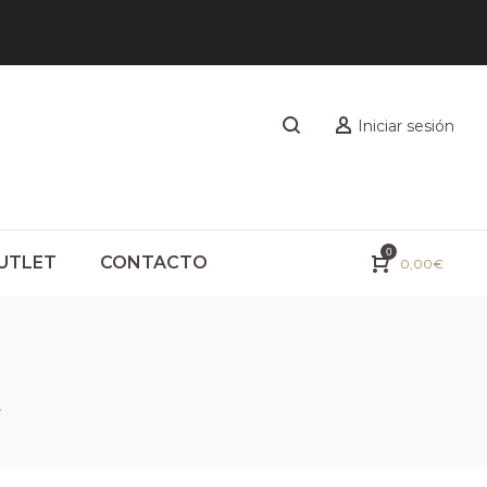
Iniciar sesión
0
UTLET
CONTACTO
0,00
€
A