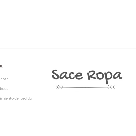
IL
uenta
kout
imiento del pedido