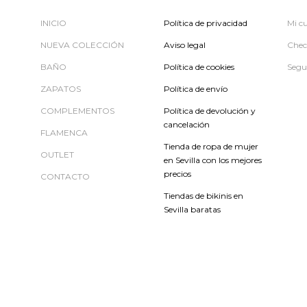
INICIO
Política de privacidad
Mi c
NUEVA COLECCIÓN
Aviso legal
Chec
BAÑO
Política de cookies
Segu
ZAPATOS
Política de envío
COMPLEMENTOS
Política de devolución y
cancelación
FLAMENCA
Tienda de ropa de mujer
OUTLET
en Sevilla con los mejores
precios
CONTACTO
Tiendas de bikinis en
Sevilla baratas