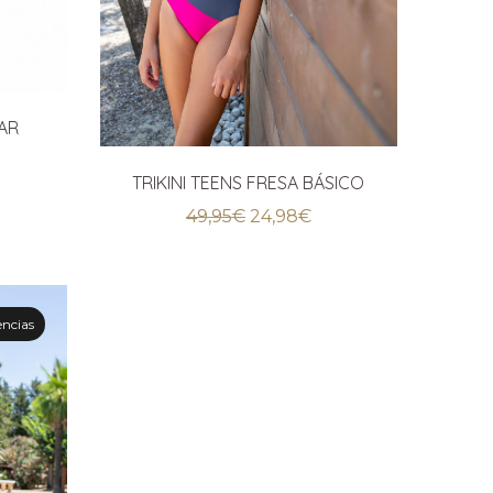
MAR
ecio
TRIKINI TEENS FRESA BÁSICO
tual
El
El
49,95
€
24,98
€
:
precio
precio
,98€.
original
actual
era:
es:
49,95€.
24,98€.
encias