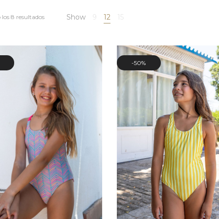
Show
9
12
15
los 8 resultados
50%