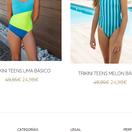
KINI TEENS LIMA BÁSICO
TRIKINI TEENS MELON B
El
El
49,95
€
24,98
€
El
El
49,95
€
24,98
€
precio
precio
precio
pr
original
actual
original
ac
era:
es:
era:
es
49,95€.
24,98€.
49,95€.
24
CATEGORÍAS
LEGAL
PERF