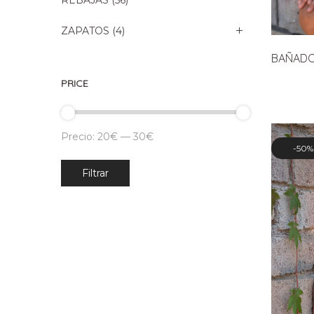
REBAJAS
(56)
ZAPATOS
(4)
BAÑADO
PRICE
Precio:
20€
—
30€
50%
Precio
Precio
Filtrar
mínimo
máximo