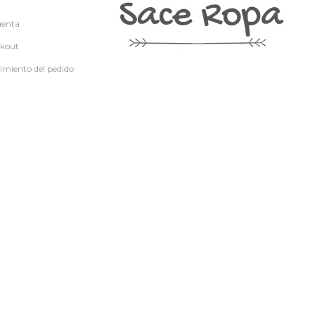
uenta
kout
imiento del pedido