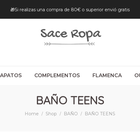
🎁Si realizas una compra de 80€ o superior envió gratis
ZAPATOS
COMPLEMENTOS
FLAMENCA
O
BAÑO TEENS
Home
Shop
BAÑO
BAÑO TEENS
/
/
/