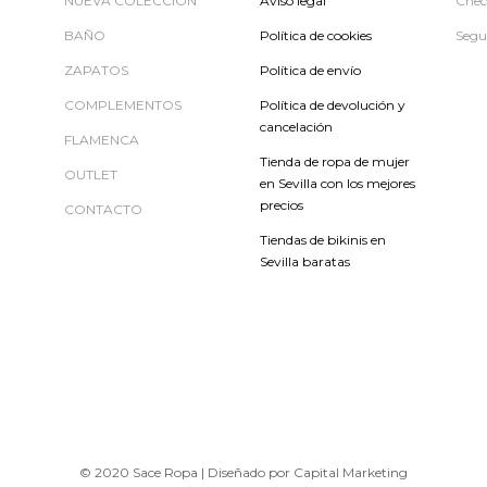
NUEVA COLECCIÓN
Aviso legal
Chec
BAÑO
Política de cookies
Segu
ZAPATOS
Política de envío
COMPLEMENTOS
Política de devolución y
cancelación
FLAMENCA
Tienda de ropa de mujer
OUTLET
en Sevilla con los mejores
precios
CONTACTO
Tiendas de bikinis en
Sevilla baratas
© 2020 Sace Ropa | Diseñado por Capital Marketing