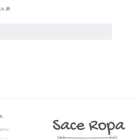
A 🎁
IL
uenta