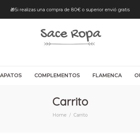
🎁Si realizas una compra de 80€ o superior envió gratis
ZAPATOS
COMPLEMENTOS
FLAMENCA
O
Carrito
Home
Carrito
/