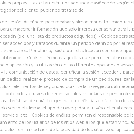
kies propias. Existe también una segunda clasificación según
vegador del cliente, pudiendo tratarse de:
s de sesión: diseñadas para recabar y almacenar datos mientras 
para almacenar información que solo interesa conservar para la pre
 ocasión (p.e. una lista de productos adquiridos). • Cookies persi
 ser accedidos y tratados durante un periodo definido por el res
 varios años. Por último, existe otra clasificación con cinco tipos
s obtenidos: • Cookies técnicas: aquellas que permiten al usuario
a o aplicación y la utilización de las diferentes opciones o servi
co y la comunicación de datos, identificar la sesión, acceder a pa
un pedido, realizar el proceso de compra de un pedido, realizar la
utilizar elementos de seguridad durante la navegación, almacenar
r contenidos a través de redes sociales. • Cookies de personalizac
características de carácter general predefinidas en función de una
plo serian el idioma, el tipo de navegador a través del cual acced
 servicio, etc. • Cookies de análisis: permiten al responsable de l
miento de los usuarios de los sitios web a los que están vincul
e utiliza en la medición de la actividad de los sitios web, aplicac