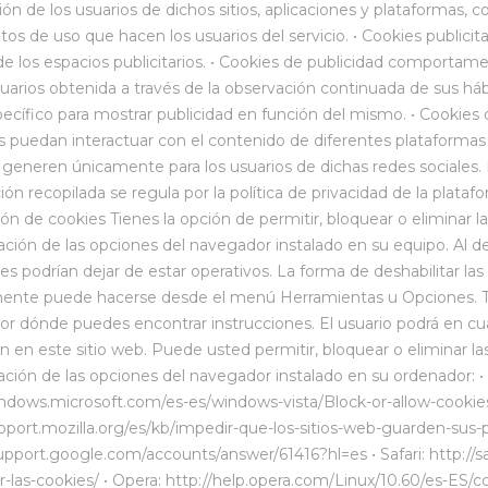
n de los usuarios de dichos sitios, aplicaciones y plataformas, co
tos de uso que hacen los usuarios del servicio. • Cookies publicit
 de los espacios publicitarios. • Cookies de publicidad comport
suarios obtenida a través de la observación continuada de sus há
pecífico para mostrar publicidad en función del mismo. • Cookies d
es puedan interactuar con el contenido de diferentes plataformas so
 generen únicamente para los usuarios de dichas redes sociales. L
ión recopilada se regula por la política de privacidad de la plata
ión de cookies Tienes la opción de permitir, bloquear o eliminar l
ación de las opciones del navegador instalado en su equipo. Al de
les podrían dejar de estar operativos. La forma de deshabilitar la
ente puede hacerse desde el menú Herramientas u Opciones. T
r dónde puedes encontrar instrucciones. El usuario podrá en c
n en este sitio web. Puede usted permitir, bloquear o eliminar la
ación de las opciones del navegador instalado en su ordenador: •
indows.microsoft.com/es-es/windows-vista/Block-or-allow-cookies 
upport.mozilla.org/es/kb/impedir-que-los-sitios-web-guarden-sus-
support.google.com/accounts/answer/61416?hl=es • Safari: http://
r-las-cookies/ • Opera: http://help.opera.com/Linux/10.60/es-ES