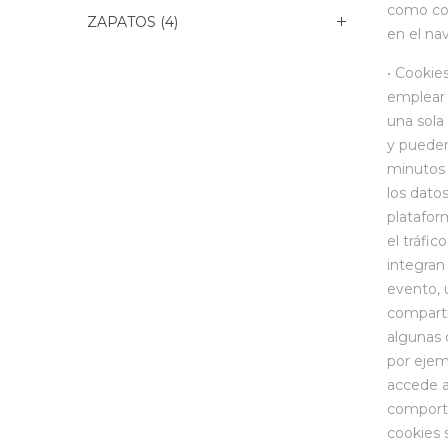
como coo
ZAPATOS
(4)
en el na
• Cookie
emplear 
una sola
y pueden
minutos a
los dato
plataform
el tráfi
integran 
evento, 
comparti
algunas 
por ejem
accede al
comporta
cookies s