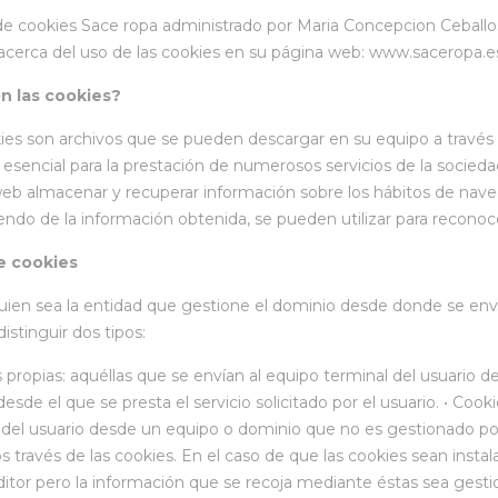
 de cookies Sace ropa administrado por Maria Concepcion Ceba
acerca del uso de las cookies en su página web: www.saceropa.e
n las cookies?
ies son archivos que se pueden descargar en su equipo a través
 esencial para la prestación de numerosos servicios de la socieda
eb almacenar y recuperar información sobre los hábitos de nave
ndo de la información obtenida, se pueden utilizar para reconocer 
e cookies
ien sea la entidad que gestione el dominio desde donde se envía
istinguir dos tipos:
s propias: aquéllas que se envían al equipo terminal del usuario
desde el que se presta el servicio solicitado por el usuario. • Coo
 del usuario desde un equipo o dominio que no es gestionado por e
s través de las cookies. En el caso de que las cookies sean inst
ditor pero la información que se recoja mediante éstas sea gest