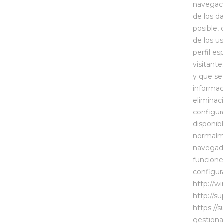
navegació
de los da
posible,
de los u
perfil es
visitant
y que se
informac
eliminac
configur
disponib
normalm
navegado
funcione
configur
http://w
http://s
https://
gestiona