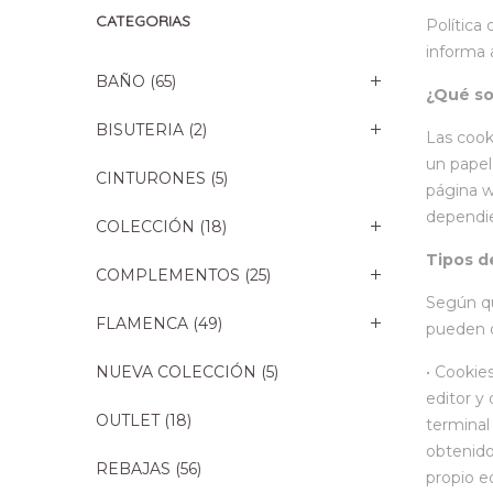
CATEGORIAS
Política
informa 
BAÑO
(65)
¿Qué so
BISUTERIA
(2)
Las cook
un papel
CINTURONES
(5)
página w
dependie
COLECCIÓN
(18)
Tipos d
COMPLEMENTOS
(25)
Según qu
FLAMENCA
(49)
pueden d
NUEVA COLECCIÓN
(5)
• Cookie
editor y 
OUTLET
(18)
terminal
obtenido
REBAJAS
(56)
propio e