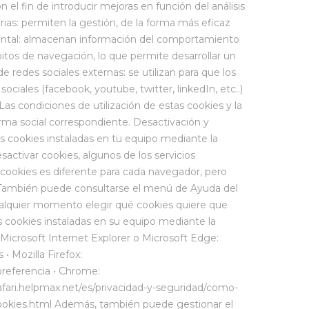
n el fin de introducir mejoras en función del análisis
arias: permiten la gestión, de la forma más eficaz
amental: almacenan información del comportamiento
bitos de navegación, lo que permite desarrollar un
e redes sociales externas: se utilizan para que los
ciales (facebook, youtube, twitter, linkedIn, etc..)
as condiciones de utilización de estas cookies y la
forma social correspondiente. Desactivación y
as cookies instaladas en tu equipo mediante la
sactivar cookies, algunos de los servicios
s cookies es diferente para cada navegador, pero
ambién puede consultarse el menú de Ayuda del
ualquier momento elegir qué cookies quiere que
s cookies instaladas en su equipo mediante la
 Microsoft Internet Explorer o Microsoft Edge:
• Mozilla Firefox:
preferencia • Chrome:
safari.helpmax.net/es/privacidad-y-seguridad/como-
/cookies.html Además, también puede gestionar el