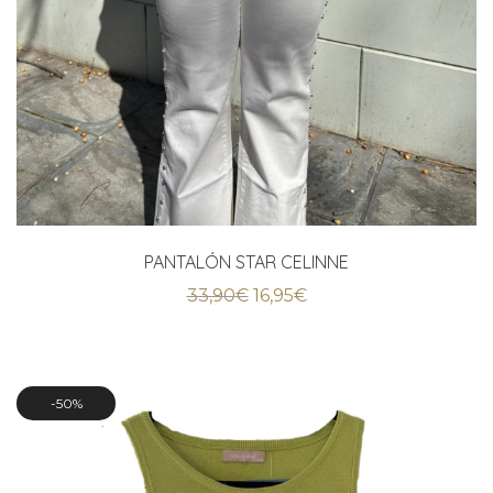
PANTALÓN STAR CELINNE
El
El
33,90
€
16,95
€
precio
precio
original
actual
era:
es:
33,90€.
16,95€.
50%