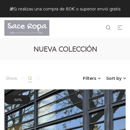
🎁Si realizas una compra de 80€ o superior envió gratis
NUEVA COLECCIÓN
Show
9
12
15
Filters
Sort by
50%