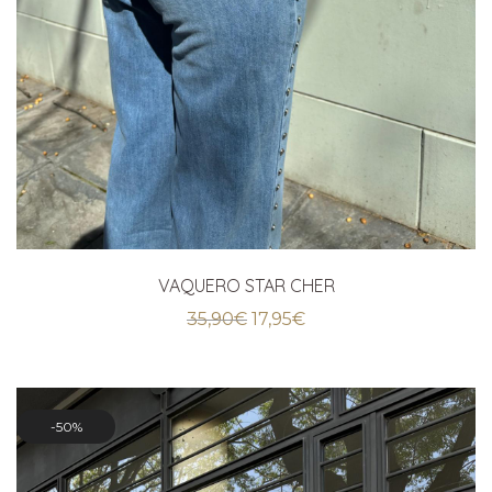
VAQUERO STAR CHER
El
El
35,90
€
17,95
€
precio
precio
original
actual
era:
es:
35,90€.
17,95€.
50%