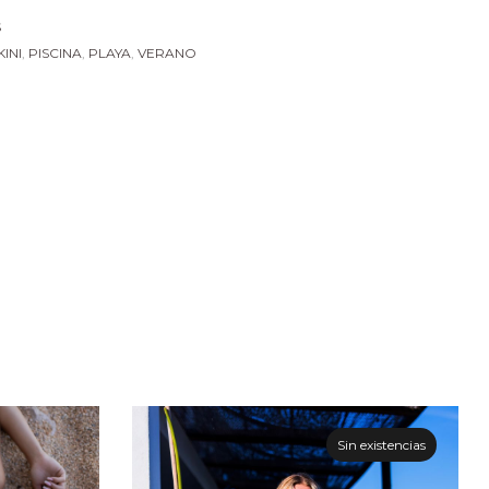
S
KINI
,
PISCINA
,
PLAYA
,
VERANO
Sin existencias