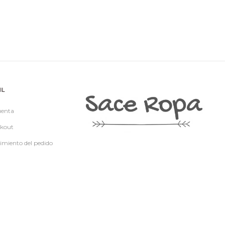
IL
uenta
kout
imiento del pedido