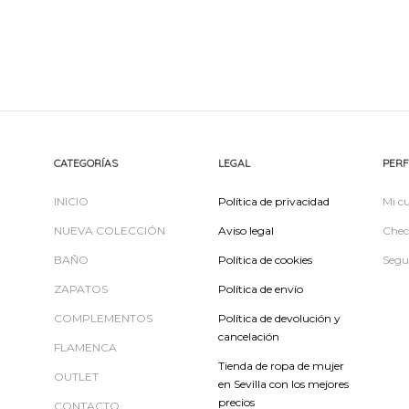
precio
precio
original
actual
era:
es:
51,95€.
25,98€.
CATEGORÍAS
LEGAL
PERF
INICIO
Política de privacidad
Mi c
NUEVA COLECCIÓN
Aviso legal
Chec
BAÑO
Política de cookies
Segu
ZAPATOS
Política de envío
COMPLEMENTOS
Política de devolución y
cancelación
FLAMENCA
Tienda de ropa de mujer
OUTLET
en Sevilla con los mejores
precios
CONTACTO