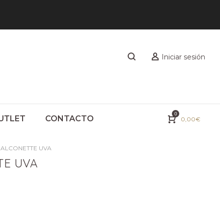
Iniciar sesión
0
UTLET
CONTACTO
0,00
€
 BALCONETTE UVA
TE UVA
recio
ctual