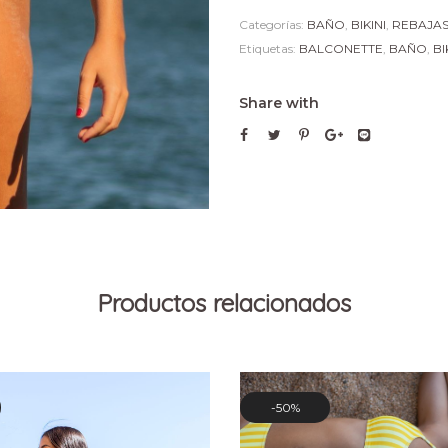
Categorías:
BAÑO
,
BIKINI
,
REBAJA
Etiquetas:
BALCONETTE
,
BAÑO
,
BI
Share with
Productos relacionados
50%