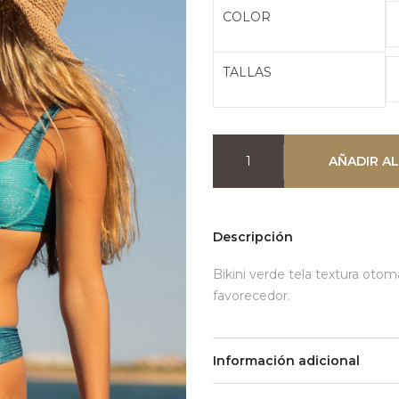
era:
es
COLOR
51,95€.
2
TALLAS
AÑADIR AL
Descripción
Bikini verde tela textura otomá
favorecedor.
Información adicional