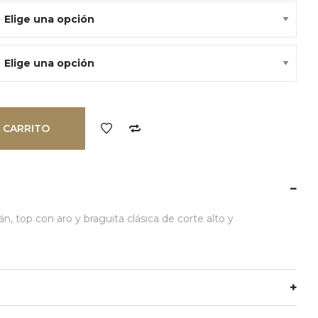
:
5,98€.
 CARRITO
n, top con aro y braguita clásica de corte alto y