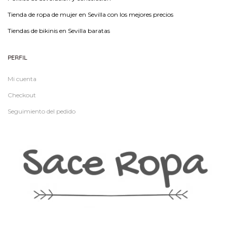
Tienda de ropa de mujer en Sevilla con los mejores precios
Tiendas de bikinis en Sevilla baratas
PERFIL
Mi cuenta
Checkout
Seguimiento del pedido