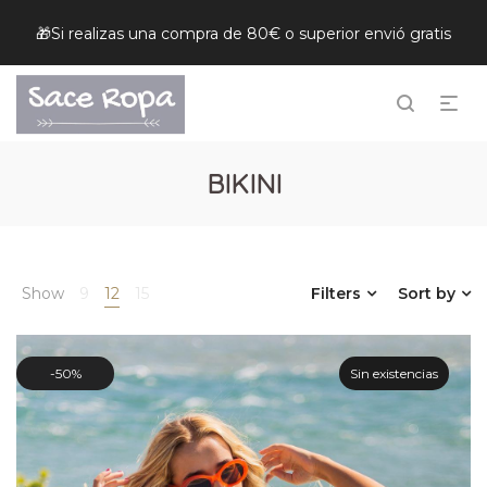
🎁Si realizas una compra de 80€ o superior envió gratis
BIKINI
Show
9
12
15
Filters
Sort by
50%
Sin existencias