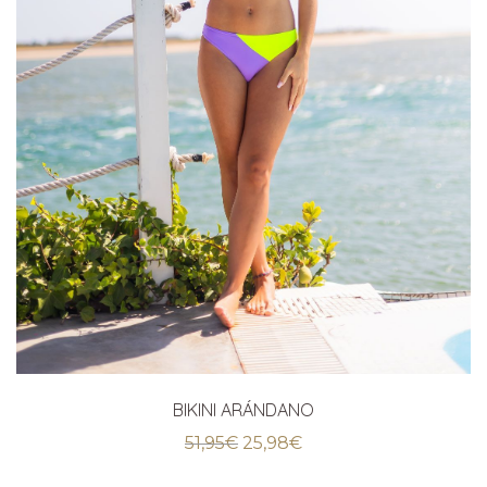
BIKINI ARÁNDANO
El
El
51,95
€
25,98
€
precio
precio
original
actual