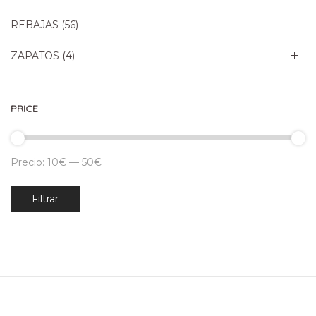
REBAJAS
(56)
ZAPATOS
(4)
PRICE
Precio:
10€
—
50€
Precio
Precio
Filtrar
mínimo
máximo