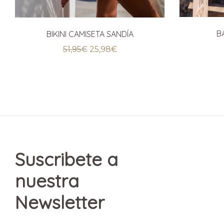
B
BIKINI CAMISETA SANDÍA
El
El
51,95
€
25,98
€
precio
precio
original
actual
era:
es:
51,95€.
25,98€.
Suscribete a
nuestra
Newsletter