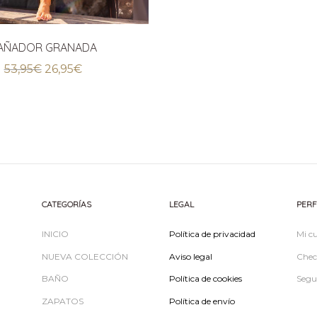
AÑADOR GRANADA
El
El
53,95
€
26,95
€
precio
precio
original
actual
era:
es:
53,95€.
26,95€.
CATEGORÍAS
LEGAL
PERF
INICIO
Política de privacidad
Mi c
NUEVA COLECCIÓN
Aviso legal
Chec
BAÑO
Política de cookies
Segu
ZAPATOS
Política de envío