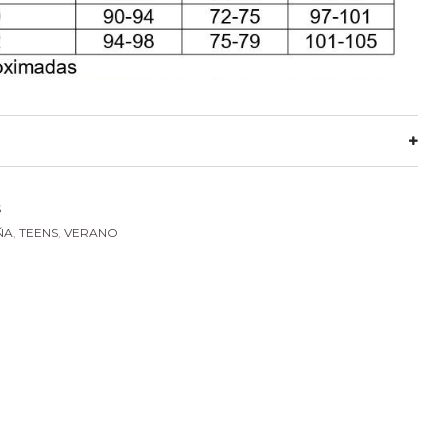
S
ÑA
,
TEENS
,
VERANO