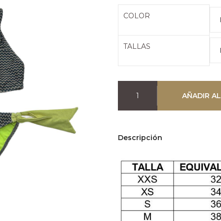
era:
es
COLOR
51,95€.
2
TALLAS
AÑADIR AL
Descripción