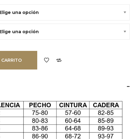
:
5,98€.
 CARRITO