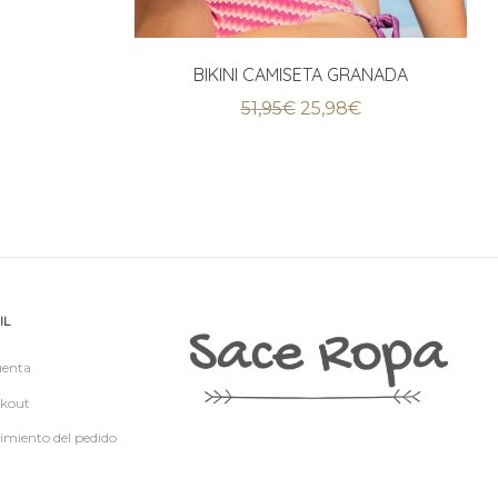
BIKINI CAMISETA GRANADA
El
El
51,95
€
25,98
€
precio
precio
original
actual
era:
es:
51,95€.
25,98€.
IL
uenta
kout
imiento del pedido