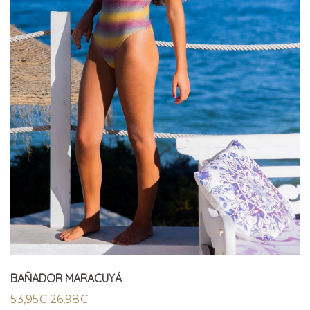
BAÑADOR MARACUYÁ
El
El
53,95
€
26,98
€