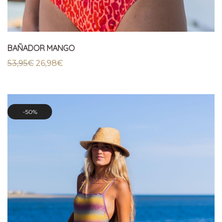
BAÑADOR MANGO
El
El
53,95
€
26,98
€
precio
precio
original
actual
era:
es:
53,95€.
26,98€.
50%