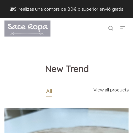
🎁Si realizas una compra de 80€ o superior envió gratis
New Trend
View all products
All