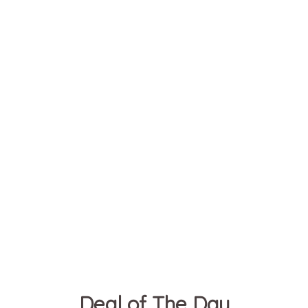
CANYON
Deal of The Day