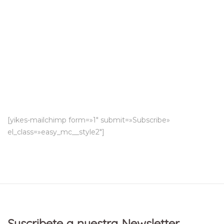
Join Our Newsletter
Get off 20% for your next purchase!
[yikes-mailchimp form=»1″ submit=»Subscribe»
el_class=»easy_mc__style2″]
Suscribete a nuestra Newsletter