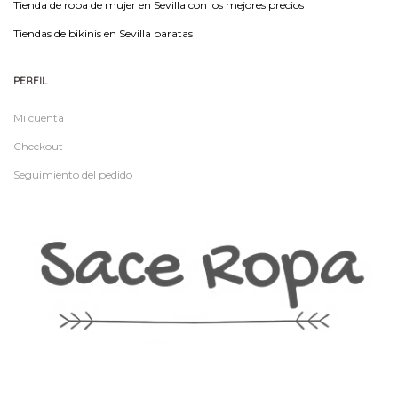
Tienda de ropa de mujer en Sevilla con los mejores precios
Tiendas de bikinis en Sevilla baratas
PERFIL
Mi cuenta
Checkout
Seguimiento del pedido