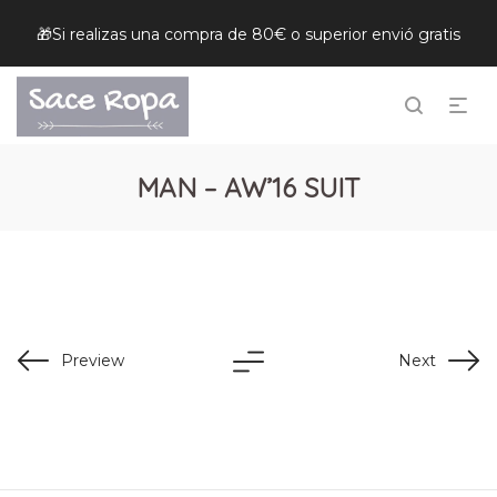
🎁Si realizas una compra de 80€ o superior envió gratis
MAN – AW’16 SUIT
Preview
Next