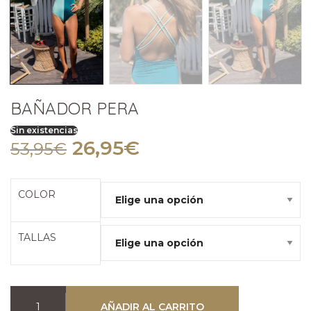
BAÑADOR PERA
Sin existencias
El
El
26,95
€
53,95
€
precio
precio
original
actual
COLOR
era:
es:
53,95€.
26,95€.
TALLAS
AÑADIR AL CARRITO