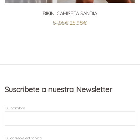
BIKINI CAMISETA SANDÍA
El
El
51,95
€
25,98
€
precio
precio
original
actual
era:
es:
51,95€.
25,98€.
Suscribete a nuestra Newsletter
Tu nombre
Tu correo electrónico