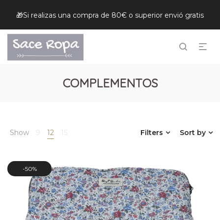
🎁Si realizas una compra de 80€ o superior envió gratis
COMPLEMENTOS
Show
9
12
15
Filters
Sort by
50%