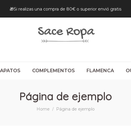
🎁Si realizas una compra de 80€ o superior envió gratis
ZAPATOS
COMPLEMENTOS
FLAMENCA
O
Página de ejemplo
Home
Página de ejemplo
/