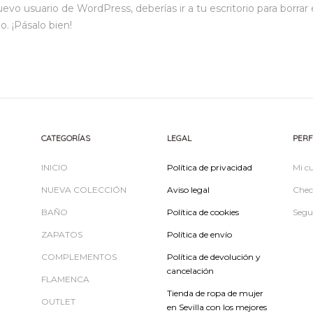
vo usuario de WordPress, deberías ir a
tu escritorio
para borrar 
o. ¡Pásalo bien!
CATEGORÍAS
LEGAL
PERF
INICIO
Política de privacidad
Mi c
NUEVA COLECCIÓN
Aviso legal
Chec
BAÑO
Política de cookies
Segu
ZAPATOS
Política de envío
COMPLEMENTOS
Política de devolución y
cancelación
FLAMENCA
Tienda de ropa de mujer
OUTLET
en Sevilla con los mejores