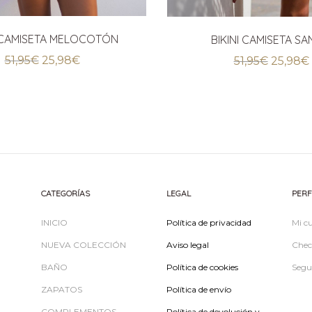
I CAMISETA MELOCOTÓN
BIKINI CAMISETA SA
El
El
El
51,95
€
25,98
€
51,95
€
25,98
€
precio
precio
precio
original
actual
original
era:
es:
era:
51,95€.
25,98€.
51,95€.
CATEGORÍAS
LEGAL
PERF
INICIO
Política de privacidad
Mi c
NUEVA COLECCIÓN
Aviso legal
Chec
BAÑO
Política de cookies
Segu
ZAPATOS
Política de envío
COMPLEMENTOS
Política de devolución y