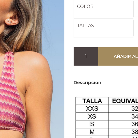
era:
es
COLOR
51,95€.
2
TALLAS
AÑADIR AL
Descripción