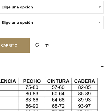
:
5,98€.
 CARRITO