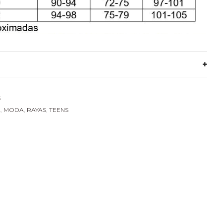
S
A
,
MODA
,
RAYAS
,
TEENS