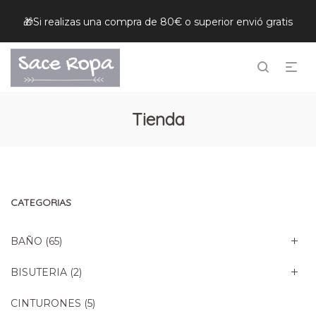
🎁Si realizas una compra de 80€ o superior envió gratis
Tienda
CATEGORIAS
BAÑO
(65)
BISUTERIA
(2)
CINTURONES
(5)