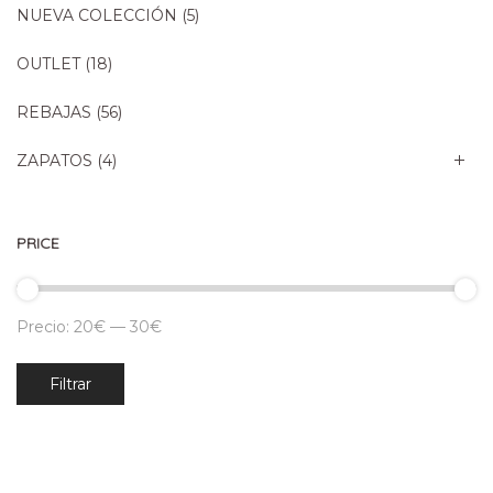
NUEVA COLECCIÓN
(5)
OUTLET
(18)
REBAJAS
(56)
ZAPATOS
(4)
PRICE
Precio:
20€
—
30€
Precio
Precio
Filtrar
mínimo
máximo