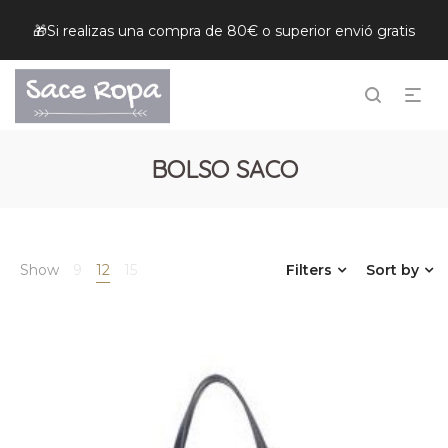
🎁Si realizas una compra de 80€ o superior envió gratis
BOLSO SACO
Show
9
12
15
Filters
Sort by