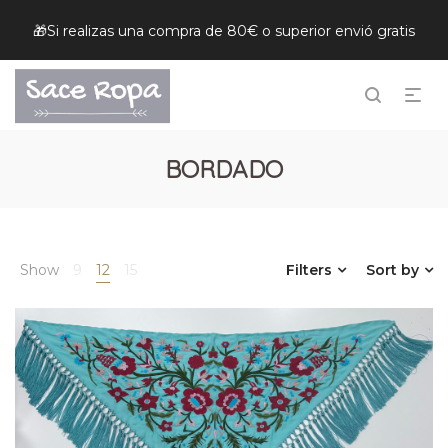
🎁Si realizas una compra de 80€ o superior envió gratis
BORDADO
Show
9
12
15
Filters
Sort by