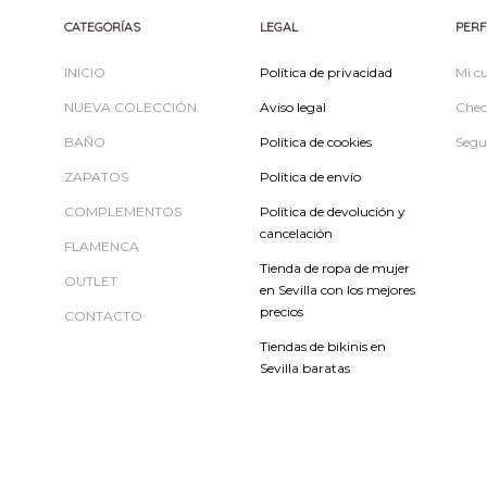
CATEGORÍAS
LEGAL
PERF
INICIO
Política de privacidad
Mi c
NUEVA COLECCIÓN
Aviso legal
Chec
BAÑO
Política de cookies
Segu
ZAPATOS
Política de envío
COMPLEMENTOS
Política de devolución y
cancelación
FLAMENCA
Tienda de ropa de mujer
OUTLET
en Sevilla con los mejores
precios
CONTACTO
Tiendas de bikinis en
Sevilla baratas