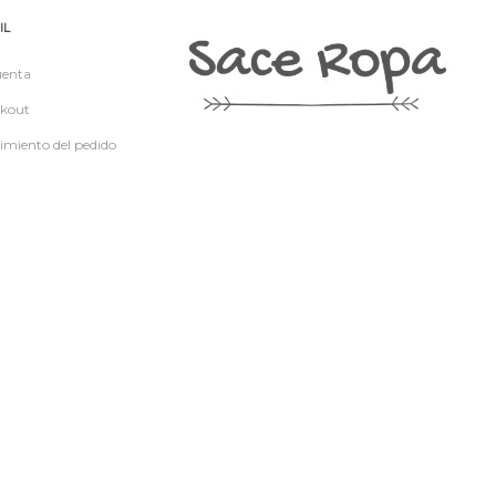
IL
uenta
kout
imiento del pedido