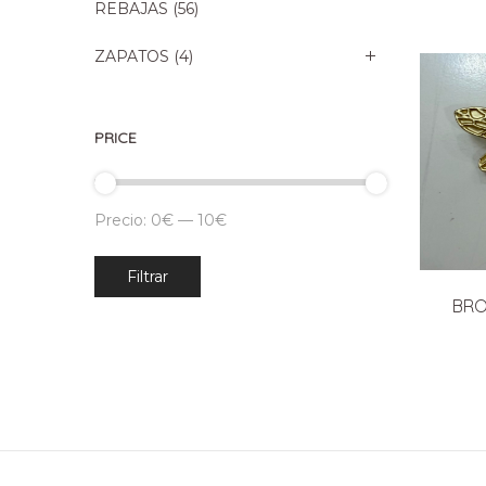
REBAJAS
(56)
ZAPATOS
(4)
PRICE
Precio:
0€
—
10€
Precio
Precio
Filtrar
mínimo
máximo
BRO