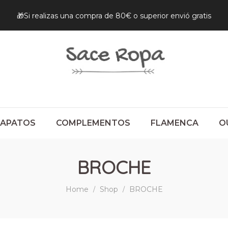
🎁Si realizas una compra de 80€ o superior envió gratis
ZAPATOS
COMPLEMENTOS
FLAMENCA
O
BROCHE
Home
Shop
BROCHE
/
/