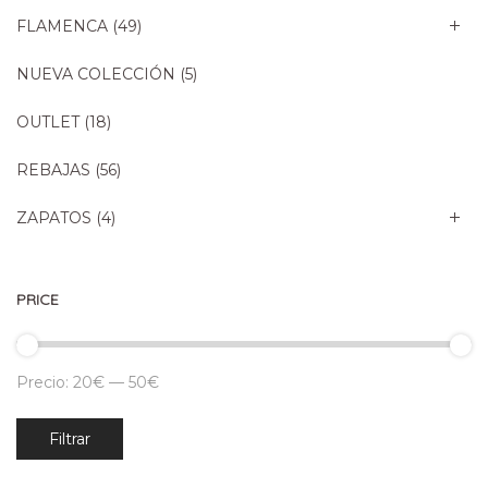
FLAMENCA
(49)
NUEVA COLECCIÓN
(5)
OUTLET
(18)
REBAJAS
(56)
ZAPATOS
(4)
PRICE
Precio:
20€
—
50€
Precio
Precio
Filtrar
mínimo
máximo