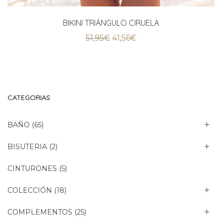
BIKINI TRIÁNGULO CIRUELA
El
El
51,95
€
41,56
€
precio
precio
original
actual
era:
es:
51,95€.
41,56€.
CATEGORIAS
BAÑO
(65)
BISUTERIA
(2)
CINTURONES
(5)
COLECCIÓN
(18)
COMPLEMENTOS
(25)