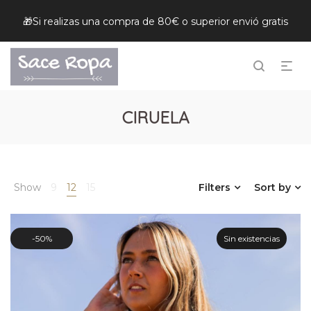
🎁Si realizas una compra de 80€ o superior envió gratis
CIRUELA
Show
9
12
15
Filters
Sort by
50%
Sin existencias