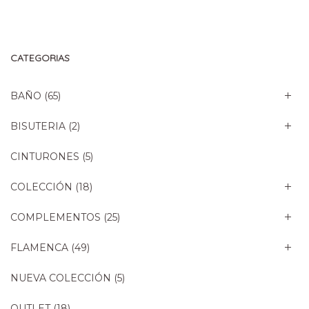
original
actual
era:
es:
26,90€.
13,45€.
CATEGORIAS
BAÑO
(65)
BISUTERIA
(2)
CINTURONES
(5)
COLECCIÓN
(18)
COMPLEMENTOS
(25)
FLAMENCA
(49)
NUEVA COLECCIÓN
(5)
OUTLET
(18)