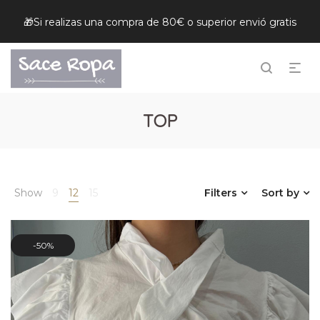
🎁Si realizas una compra de 80€ o superior envió gratis
TOP
Show
9
12
15
Filters
Sort by
50%