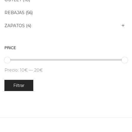
REBAJAS
(56)
ZAPATOS
(4)
PRICE
Precio:
10€
—
20€
Precio
Precio
Filtrar
mínimo
máximo