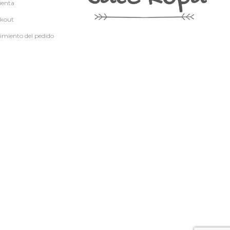
uenta
kout
imiento del pedido