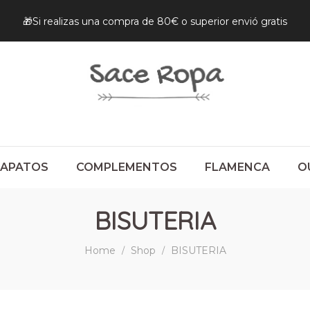
🎁Si realizas una compra de 80€ o superior envió gratis
ZAPATOS
COMPLEMENTOS
FLAMENCA
O
BISUTERIA
Home
Shop
BISUTERIA
/
/