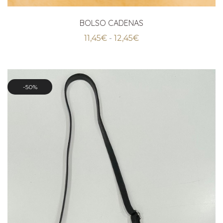
BOLSO CADENAS
Rango
11,45
€
-
12,45
€
de
precios:
desde
11,45€
hasta
50%
12,45€