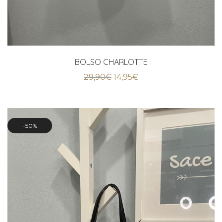
BOLSO CHARLOTTE
El
El
29,90
€
14,95
€
precio
precio
original
actual
era:
es:
29,90€.
14,95€.
50%