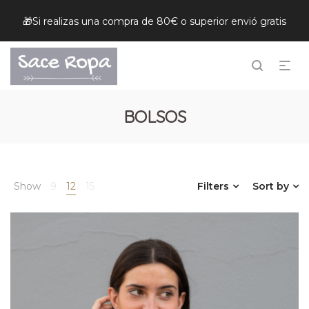
🎁Si realizas una compra de 80€ o superior envió gratis
BOLSOS
Show
9
12
15
Filters
Sort by