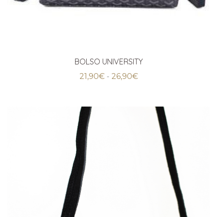
BOLSO UNIVERSITY
Rango
21,90
€
-
26,90
€
de
precios:
desde
21,90€
hasta
26,90€