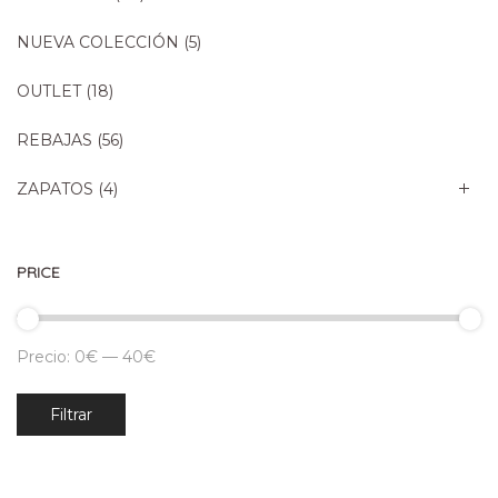
NUEVA COLECCIÓN
(5)
OUTLET
(18)
REBAJAS
(56)
ZAPATOS
(4)
PRICE
Precio:
0€
—
40€
Precio
Precio
Filtrar
mínimo
máximo