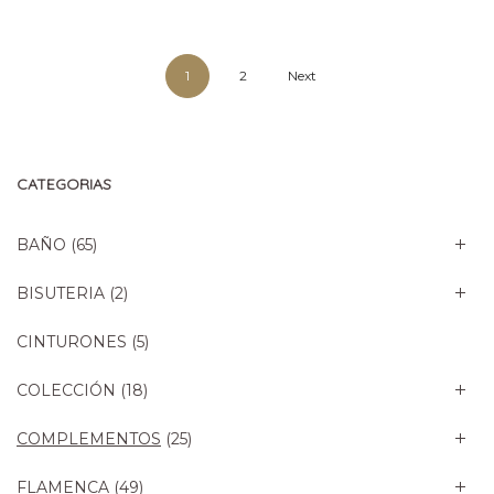
original
actual
era:
es:
19,90€.
9,95€.
1
2
Next
CATEGORIAS
BAÑO
(65)
BISUTERIA
(2)
CINTURONES
(5)
COLECCIÓN
(18)
COMPLEMENTOS
(25)
FLAMENCA
(49)