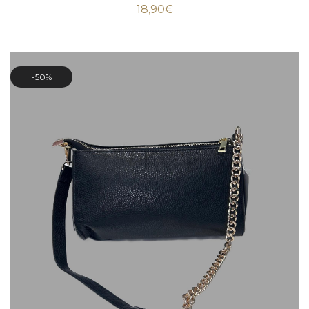
18,90
€
50%