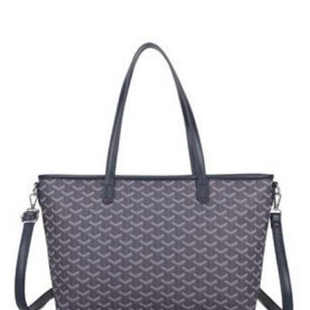
14,45€
hasta
28,90€