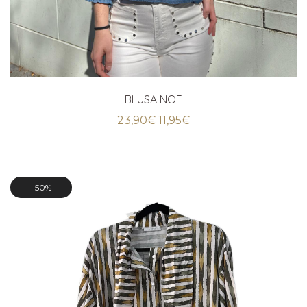
BLUSA NOE
El
El
23,90
€
11,95
€
precio
precio
original
actual
era:
es:
23,90€.
11,95€.
50%