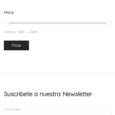
PRICE
Precio:
10€
—
20€
Precio
Precio
Filtrar
mínimo
máximo
Suscribete a nuestra Newsletter
Tu nombre